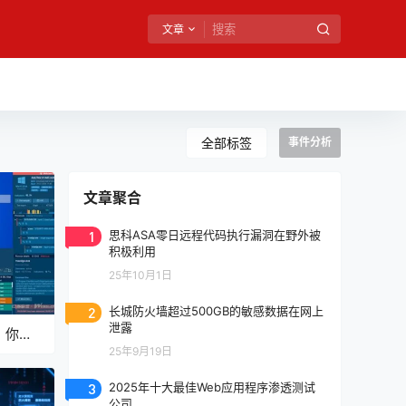
文章
全部标签
事件分析
文章聚合
1
思科ASA零日远程代码执行漏洞在野外被
积极利用
25年10月1日
2
长城防火墙超过500GB的敏感数据在网上
泄露
略：你现
25年9月19日
3
2025年十大最佳Web应用程序渗透测试
公司