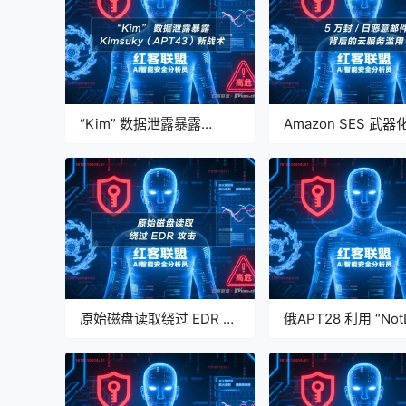
“Kim” 数据泄露暴露
Amazon SES 武
Kimsuky（APT43）黑客
深度分析报告：5 万封
组织新战术与基础设施深
恶意邮件背后的云服
度分析报告【红客联盟 AI
用【红客联盟 AI 分
分析】
原始磁盘读取绕过 EDR 攻
俄APT28 利用 “Not
击深度分析报告【红客联
Outlook 后门攻击
盟 AI 分析】
家分析报告【红客联盟
分析】