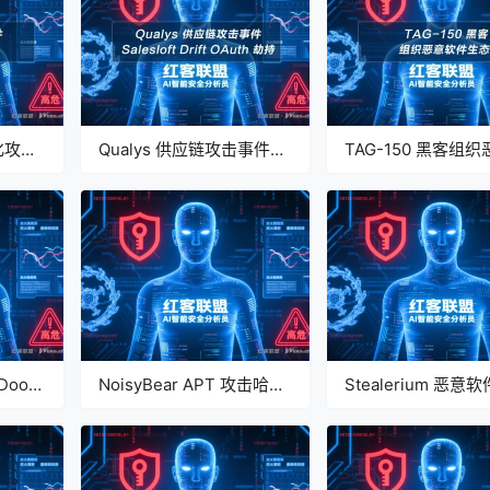
器化攻击
Qualys 供应链攻击事件深
TAG-150 黑客组
 / 日
度分析报告（2025 年
件生态深度分析报
务滥
Salesloft Drift OAuth 劫
客联盟 AI 分析】
析】
持）【红客联盟 AI 分析】
Door”
NoisyBear APT 攻击哈萨
Stealerium 恶意
北约国
克斯坦能源部门分析报告
教育机构分析报告
 AI
【红客联盟 AI 分析】
联盟 AI 分析】