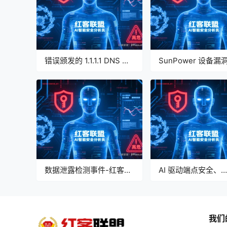
错误颁发的 1.1.1.1 DNS 服
SunPower 设备漏
务 TLS 证书安全事件-红
红客联盟 AI 分析报
客联盟 AI 分析报告
数据泄露检测事件-红客联
AI 驱动端点安全、
盟 AI 分析报告
SentinelOne、Gart
力象限 -红客联盟 AI
报告
我们