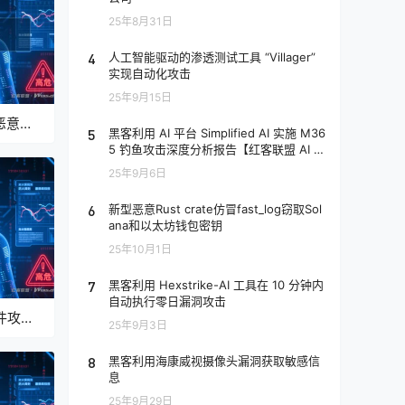
25年8月31日
4
人工智能驱动的渗透测试工具 “Villager”
实现自动化攻击
25年9月15日
织恶意软
5
黑客利用 AI 平台 Simplified AI 实施 M36
告【红
5 钓鱼攻击深度分析报告【红客联盟 AI 分
析】
25年9月6日
6
新型恶意Rust crate仿冒fast_log窃取Sol
ana和以太坊钱包密钥
25年10月1日
7
黑客利用 Hexstrike-AI 工具在 10 分钟内
自动执行零日漏洞攻击
软件攻击
25年9月3日
【红客
8
黑客利用海康威视摄像头漏洞获取敏感信
息
25年9月29日