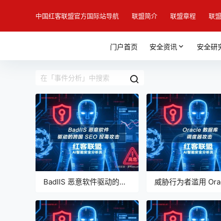
中国红客联盟官方国际站导航
联盟简介
联盟章程
联
门户首页
安全资讯
安全研
BadIIS 恶意软件驱动的跨
威胁行为者滥用 Orac
国 SEO 投毒攻击深度分析
据库调度器攻击事件
报告【红客联盟 AI 分析】
分析报告【红客联盟 
析】