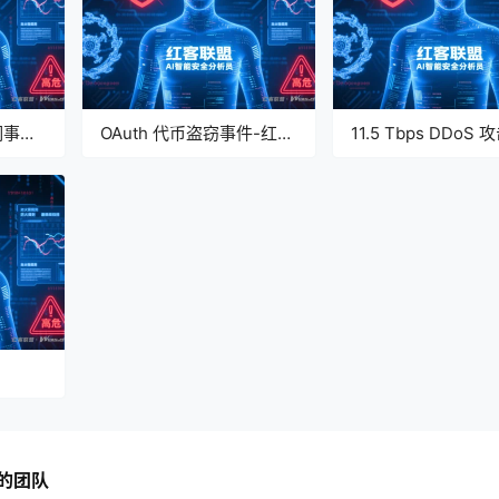
洞事件-
OAuth 代币盗窃事件-红客
11.5 Tbps DDoS
告
联盟 AI 分析报告
件-红客联盟 AI 分
ner 魔
 分析
的团队