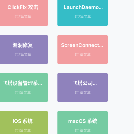
ClickFix 攻击
LaunchDaemon
持久化
共2篇文章
共2篇文章
漏洞修复
ScreenConnect（
远程监控管理工
共2篇文章
共1篇文章
具）
飞塔设备管理系统
飞塔公司
（FortiManager）
（Fortinet）
共1篇文章
共1篇文章
iOS 系统
macOS 系统
共1篇文章
共1篇文章