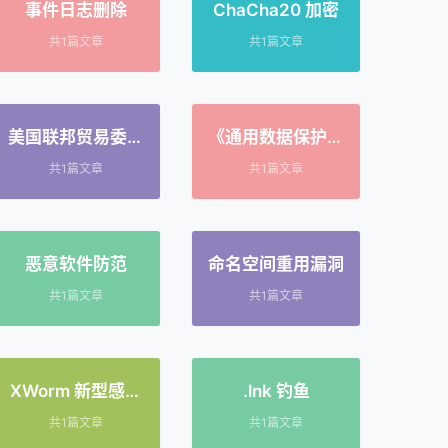
事件日志删除
ChaCha20 加密
共1篇文章
共1篇文章
美国联邦贸易委员
《通用数据保护条
会（FTC）
例》（GDPR）
共1篇文章
共1篇文章
恶意软件防范
命名空间重用漏洞
共1篇文章
共1篇文章
XWorm 新型感染
.lnk 钓鱼
链
共1篇文章
共1篇文章