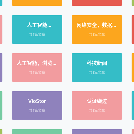
人工智能
网络安全，数据泄
ChatGPT 合规性
露，身份保护，多
共1篇文章
共1篇文章
网络安全 数据防泄
因素认证，密码安
漏 数据保护 企业安
全，Picus
全 生成式 AI 网络
Security，勒索软
安全
件，威胁模拟
人工智能，浏览器
科技新闻
安全，网络安全，
共1篇文章
共1篇文章
数据隐私，深度伪
造，恶意软件，网
络诈骗，钓鱼攻
击，提示注入，社
VioStor
认证绕过
会工程学
共1篇文章
共1篇文章