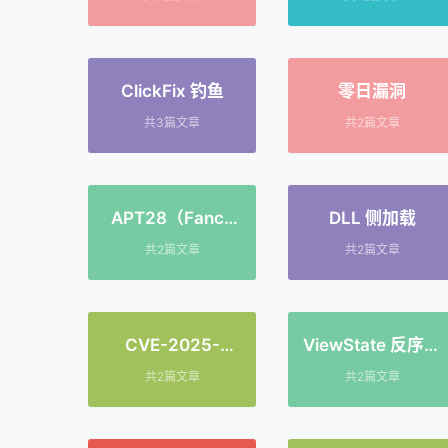
ClickFix 钓鱼
零日漏洞
共3篇文章
共2篇文章
APT28（Fancy
DLL 侧加载
Bear）
共2篇文章
共2篇文章
CVE-2025-
ViewState 反序列
53690
化
共2篇文章
共2篇文章