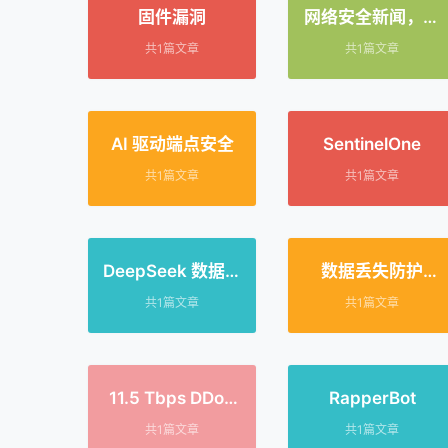
固件漏洞
网络安全新闻，数
据泄露
共1篇文章
共1篇文章
AI 驱动端点安全
SentinelOne
共1篇文章
共1篇文章
DeepSeek 数据泄
数据丢失防护
露
（DLP）
共1篇文章
共1篇文章
11.5 Tbps DDoS
RapperBot
攻击
共1篇文章
共1篇文章