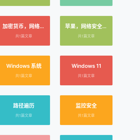
加密货币，网络安
苹果，网络安全，
全，数据泄露，恶
iOS 系统，iPadOS
共1篇文章
共1篇文章
意软件，曼迪昂
系统，macOS 系
特，PowerShell，
统，漏洞，零日漏
社会工程学
洞
Windows 系统
Windows 11
共1篇文章
共1篇文章
路径遍历
监控安全
共1篇文章
共1篇文章