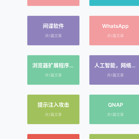
间谍软件
WhatsApp
共1篇文章
共1篇文章
浏览器扩展程序，
人工智能，网络安
点击劫持，网络安
全，网络安全研讨
共1篇文章
共1篇文章
全，数据泄露，
会，数据泄露，企
DEF CON 大会，
业安全，身份管
密码管理器，软件
理，内部威胁，风
安全，双因素认
险管理，SailPoint
提示注入攻击
QNAP
证，漏洞
共1篇文章
共1篇文章