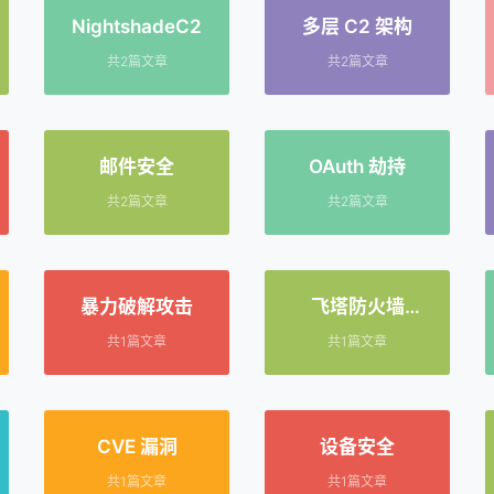
NightshadeC2
多层 C2 架构
共2篇文章
共2篇文章
邮件安全
OAuth 劫持
共2篇文章
共2篇文章
暴力破解攻击
飞塔防火墙
（FortiGate）
共1篇文章
共1篇文章
CVE 漏洞
设备安全
共1篇文章
共1篇文章