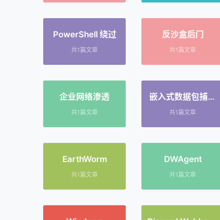
PowerShell 绕过
反沙盒后门
共1篇文章
共1篇文章
企业网络渗透
嵌入式数据包捕获
（EPC）
共1篇文章
共1篇文章
EarthWorm
DWAgent
共1篇文章
共1篇文章