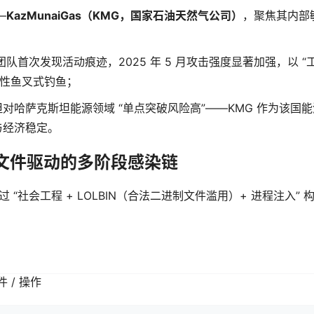
—
KazMunaiGas（KMG，国家石油天然气公司）
，聚焦其内部
 APT 团队首次发现活动痕迹，2025 年 5 月攻击强度显著加强，以 “
对性鱼叉式钓鱼；
对哈萨克斯坦能源领域 “单点突破风险高”——KMG 作为该国
与经济稳定。
 文件驱动的多阶段感染链
体，通过 “社会工程 + LOLBIN（合法二进制文件滥用）+ 进程注入” 
 / 操作