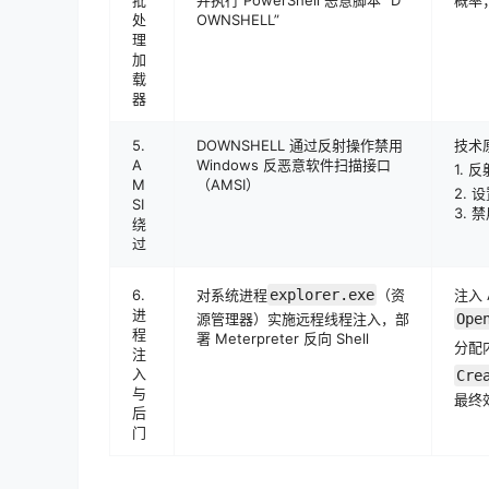
处
OWNSHELL”
理
加
载
器
5.
DOWNSHELL 通过反射操作禁用
技术
A
Windows 反恶意软件扫描接口
1. 
M
（AMSI）
2. 设
SI
3.
绕
过
6.
对系统进程
explorer.exe
（资
注入 
进
源管理器）实施远程线程注入，部
Ope
程
署 Meterpreter 反向 Shell
分配
注
入
Cre
与
最终
后
门