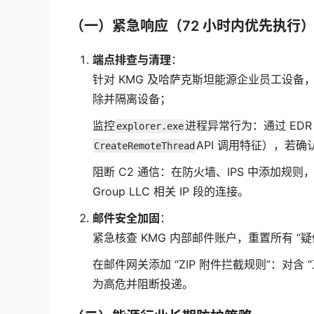
（一）紧急响应（72 小时内优先执行
端点排查与清理
：
针对 KMG 及哈萨克斯坦能源企业员工设备
除并隔离设备；
监控
进程异常行为：通过 EDR
explorer.exe
API 调用特征），若确认
CreateRemoteThread
阻断 C2 通信：在防火墙、IPS 中添加规则
Group LLC 相关 IP 段的连接。
邮件安全加固
：
紧急核查 KMG 内部邮件账户，重置所有 “
在邮件网关添加 “ZIP 附件拦截规则”：对含 “工资表
为高危并阻断投递。