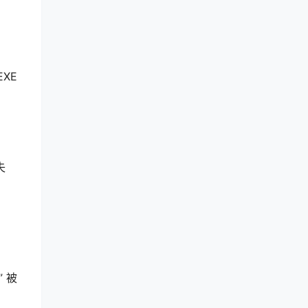
XE
失
 被