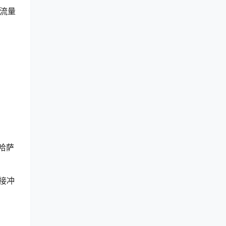
流量
哈萨
接冲