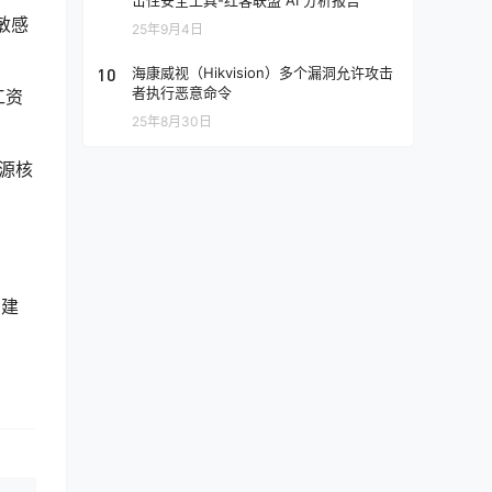
击性安全工具-红客联盟 AI 分析报告
敏感
25年9月4日
10
海康威视（Hikvision）多个漏洞允许攻击
者执行恶意命令
工资
25年8月30日
能源核
构建