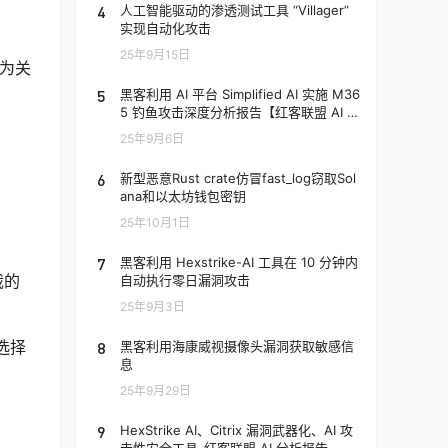
4
人工智能驱动的渗透测试工具 “Villager”
实现自动化攻击
25年9月15日
，为关
5
黑客利用 AI 平台 Simplified AI 实施 M36
5 钓鱼攻击深度分析报告【红客联盟 AI 分
析】
25年9月6日
6
新型恶意Rust crate仿冒fast_log窃取Sol
ana和以太坊钱包密钥
25年10月1日
7
黑客利用 Hexstrike-AI 工具在 10 分钟内
裁的
自动执行零日漏洞攻击
25年9月3日
选择
8
黑客利用海康威视摄像头漏洞获取敏感信
息
25年9月29日
9
HexStrike AI、Citrix 漏洞武器化、AI 攻