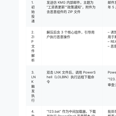
1.
发送仿 KMG 内部邮件，主题为
邮件
初
“工资表更新”“政策通知”，附件为
年 5
始
含恶意组件的 ZIP 文件
投
递
2.
解压后含 3 个核心组件，引导用
– 诱
ZI
户执行恶意操作
用于
P
– R
文
– 恶
件
解
析
3.
双击 LNK 文件后，调用 PowerS
Pow
LN
hell（LOLBIN）执行远程下载命
“12
K
令
审查
触
发
执
行
4.
“123.bat” 作为中间加载器，下载
批处理
批
并执行 PowerShell 恶意脚本 “D
概率；