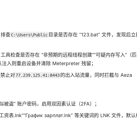
）
，排查
目录是否存在 “123.bat” 文件，发现后
C:\Users\Public
 工具检查是否存在 “非预期的远程线程创建”“可疑内存写入”（
注入则重启设备并清除 Meterpreter 残留；
，禁止对
的出入站流量，同时拦截与 Aeza
77.239.125.41:8443
疑似被盗” 账户密码，启用双因素认证（2FA）；
.lnk”“График зарплат.lnk” 等关键词的 LNK 文件，默