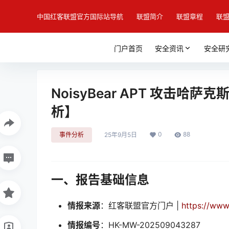
中国红客联盟官方国际站导航
联盟简介
联盟章程
联
门户首页
安全资讯
安全研
NoisyBear APT 攻击哈
析】
0
88
事件分析
25年9月5日
一、报告基础信息
情报来源
：红客联盟官方门户 |
https://www
情报编号
：HK-MW-202509043287