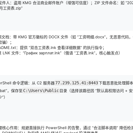
发件人：盗用 KMG 合法商业邮件账户（增强可信度）；ZIP 文件命名：如 “20
 月工资表.zip”
饵文档：带 KMG 官方徽标的 DOCX 文件（如 “工资明细.docx”，无恶意代码
欺骗）；
EADME.txt：提供 “双击工资表.lnk 查看详细数据” 的执行指令；
意 LNK 文件：“График зарплат.lnk”（俄语 “工资表.lnk”，核心触发点）
erShell 命令逻辑：从 C2 服务器
77.239.125.41:8443
下载恶意批处理脚
3.bat”，保存至
C:\Users\Public
目录（选择该路径因 “默认高权限访问 + 
少”）
核心作用：规避直接执行 PowerShell 的告警，通过 “合法脚本调用” 降低检
DOWNSHELL 为后续 AMSI 绕过与 payload 投递做准备