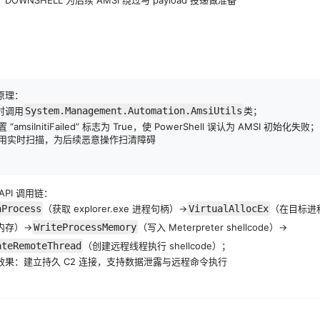
原理：
反射调用
System.Management.Automation.AmsiUtils
类；
置 “amsiInitiFailed” 标志为 True，使 PowerShell 误认为 AMSI 初始化失败；
 禁用实时扫描，为后续恶意操作扫清障碍
API 调用链：
nProcess
（获取 explorer.exe 进程句柄）→
VirtualAllocEx
（在目标进
内存）→
WriteProcessMemory
（写入 Meterpreter shellcode）→
ateRemoteThread
（创建远程线程执行 shellcode）；
效果：建立持久 C2 连接，支持数据泄露与远程命令执行