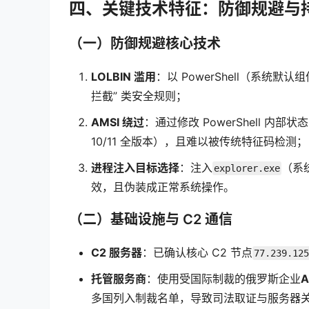
四、关键技术特征：防御规避与
（一）防御规避核心技术
LOLBIN 滥用
：以 PowerShell（系统
拦截” 类安全规则；
AMSI 绕过
：通过修改 PowerShell 内部
10/11 全版本），且难以被传统特征码检测；
进程注入目标选择
：注入
（系
explorer.exe
效，且伪装成正常系统操作。
（二）基础设施与 C2 通信
C2 服务器
：已确认核心 C2 节点
77.239.125
托管服务商
：使用受国际制裁的俄罗斯企业
A
多国列入制裁名单，导致司法取证与服务器