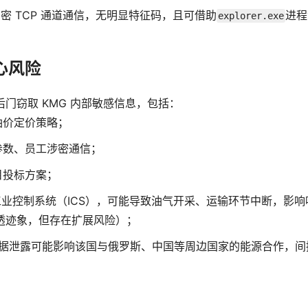
l 通过加密 TCP 通道通信，无明显特征码，且可借助
进程
explorer.exe
心风险
er 后门窃取 KMG 内部敏感信息，包括：
油价定价策略；
参数、员工涉密通信；
目投标方案；
 工业控制系统（ICS），可能导致油气开采、运输环节中断，影响
渗透迹象，但存在扩展风险）；
数据泄露可能影响该国与俄罗斯、中国等周边国家的能源合作，间