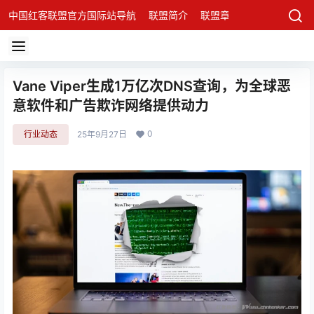
中国红客联盟官方国际站导航
联盟简介
联盟章程
联盟架构
发
Vane Viper生成1万亿次DNS查询，为全球恶
意软件和广告欺诈网络提供动力
0
行业动态
25年9月27日