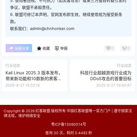
5. 使用者违规、不可抗力（如黑客攻击）或第三方擅自转载引发的
争议，联盟不承担责任。
6. 联盟可修订本声明，官网发布即生效，继续使用视为接受新条
款。
联系我们：admin@chnhonker.com
0
0
海报分享
收藏
举报
行业动态
行业动态
Kali Linux 2025.3 版本发布，
科技行业超越游戏行业成为
带来新功能和10款新的黑客工
DDoS攻击的首要目标
具
2025-9-27 15:32:16
2025-9-27 19:30:47
Copyright © 2026
红客联盟·版权所有 中国红客联盟唯一官方门户 | 遵守国家法
律法规，维护网络安全
粤ICP备13060014号
查询 30 次，耗时 0.4482 秒