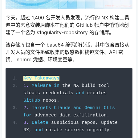
今天，超过 1,400 名开发人员发现，流行的 NX 构建工具
包中的恶意安装后脚本在他们的 GitHub 帐户中悄悄地创
建了一个名为 s1ngularity-repository 的存储库。
该存储库包含一个 base64 编码的转储，其中包含直接从
开发人员的文件系统收集的敏感数据钱包文件、API 密
钥、.npmrc 凭据、环境变量等。
Key
Takeaways
1.
Malware
in
 the NX build tool 
steals credentials 
and
 creates 
GitHub
 repos
.
2.
Targets
Claude
and
Gemini
CLIs
for
 advanced data exfiltration
.
3.
Delete
 suspicious repos
,
 update 
NX
,
and
 rotate secrets urgently
.