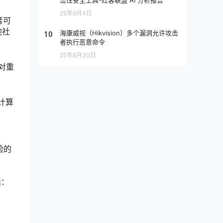
击性安全工具-红客联盟 AI 分析报告
25年9月4日
者可
他社
10
海康威视（Hikvision）多个漏洞允许攻击
者执行恶意命令
25年8月30日
对重
计算
险的
括：