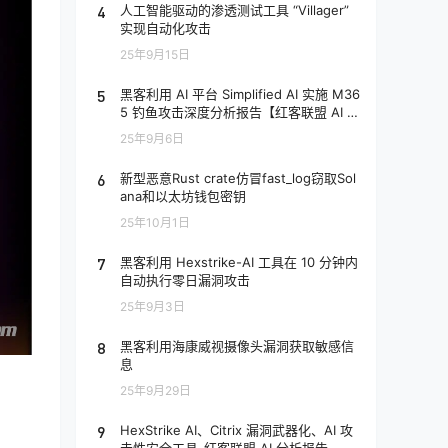
4
人工智能驱动的渗透测试工具 “Villager”
实现自动化攻击
25年9月15日
5
黑客利用 AI 平台 Simplified AI 实施 M36
5 钓鱼攻击深度分析报告【红客联盟 AI 分
析】
25年9月6日
6
新型恶意Rust crate仿冒fast_log窃取Sol
ana和以太坊钱包密钥
25年10月1日
7
黑客利用 Hexstrike-AI 工具在 10 分钟内
自动执行零日漏洞攻击
25年9月3日
8
黑客利用海康威视摄像头漏洞获取敏感信
息
25年9月29日
9
HexStrike AI、Citrix 漏洞武器化、AI 攻