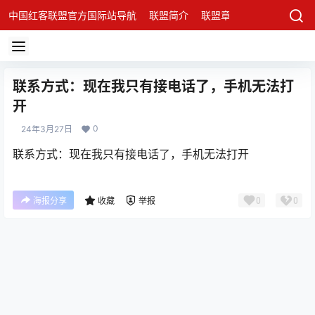
中国红客联盟官方国际站导航
联盟简介
联盟章程
联盟架构
发
联系方式：现在我只有接电话了，手机无法打
开
0
24年3月27日
联系方式：现在我只有接电话了，手机无法打开
0
0
海报分享
收藏
举报