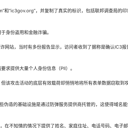
m”和“ic3gov.org”，并复制了真实的标识，包括联邦调查局的
用于身份盗用和金融诈骗。
类欺诈网站，当时有多份报告显示，访问者收到了据称是确认IC3报
要求提供大量个人身份信息（PII）。
，但该攻击活动的底层有效载荷却悄悄地将所有表单数据窃取到
这些伪造的基础设施是通过防弹服务提供商托管的，这使得域名能
者，在不知情的情况下提供了姓名、家庭住址、电话号码、电子