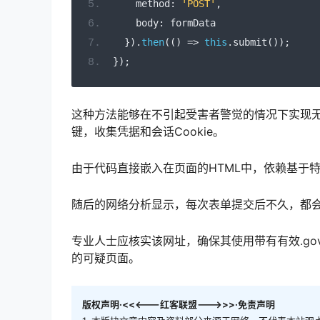
    method
:
'POST'
,
    body
:
 formData
}).
then
(()
=>
this
.
submit
());
});
这种方法能够在不引起受害者警觉的情况下实现
键，收集凭据和会话Cookie。
由于代码直接嵌入在页面的HTML中，依赖基于
随后的网络分析显示，每次表单提交后不久，都会
专业人士应核实该网址，确保其使用带有有效.gov
的可疑页面。
版权声明·<<<---红客联盟--->>>·免责声明