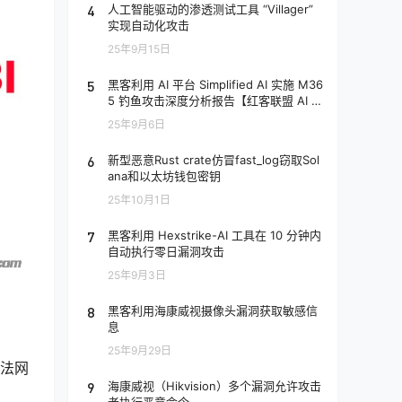
4
人工智能驱动的渗透测试工具 “Villager”
实现自动化攻击
25年9月15日
5
黑客利用 AI 平台 Simplified AI 实施 M36
5 钓鱼攻击深度分析报告【红客联盟 AI 分
析】
25年9月6日
6
新型恶意Rust crate仿冒fast_log窃取Sol
ana和以太坊钱包密钥
25年10月1日
7
黑客利用 Hexstrike-AI 工具在 10 分钟内
自动执行零日漏洞攻击
25年9月3日
8
黑客利用海康威视摄像头漏洞获取敏感信
息
25年9月29日
合法网
9
海康威视（Hikvision）多个漏洞允许攻击