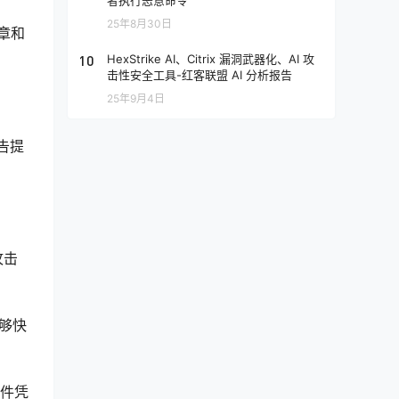
者执行恶意命令
25年8月30日
印章和
10
HexStrike AI、Citrix 漏洞武器化、AI 攻
击性安全工具-红客联盟 AI 分析报告
25年9月4日
告提
攻击
够快
邮件凭