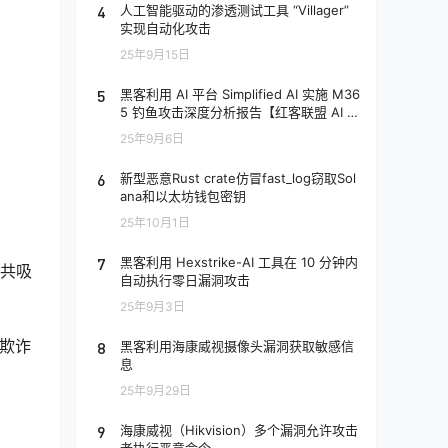
4
人工智能驱动的渗透测试工具 “Villager”
实现自动化攻击
25年9月15日
5
黑客利用 AI 平台 Simplified AI 实施 M36
5 钓鱼攻击深度分析报告【红客联盟 AI 分
析】
25年9月6日
6
新型恶意Rust crate仿冒fast_log窃取Sol
ana和以太坊钱包密钥
25年10月1日
7
黑客利用 Hexstrike-AI 工具在 10 分钟内
总共吸
自动执行零日漏洞攻击
25年9月3日
成欺诈
8
黑客利用海康威视摄像头漏洞获取敏感信
息
25年9月29日
9
海康威视（Hikvision）多个漏洞允许攻击