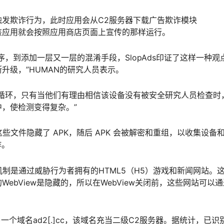
发欺诈行为，此时应用会从C2服务器下载广告欺诈模块
的，该应用就会按照应用商店页面上宣传的那样运行。
，到添加一层又一层的混淆手段，SlopAds印证了这样一种观
升级，”HUMAN的研究人员表示。
循环，只有当他们有理由相信该设备没有被安全研究人员检查时
，使检测变得复杂。”
播，这些文件隐藏了 APK，随后 APK 会被解密和重组，以收集设备
诈。
套现机制是通过威胁行为者拥有的HTML5（H5）游戏和新闻网站。
bView是隐藏的，所以在WebView关闭前，这些网站可以
一个域名ad2[.]cc，该域名充当二级C2服务器。据统计，已识