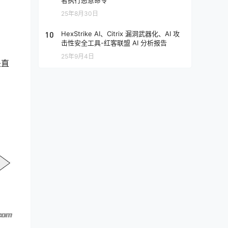
者执行恶意命令
25年8月30日
10
HexStrike AI、Citrix 漏洞武器化、AI 攻
击性安全工具-红客联盟 AI 分析报告
25年9月4日
是直