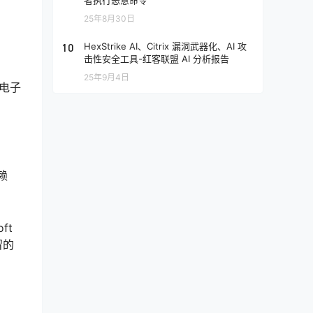
者执行恶意命令
25年8月30日
10
HexStrike AI、Citrix 漏洞武器化、AI 攻
击性安全工具-红客联盟 AI 分析报告
25年9月4日
 电子
赖
ft
留的