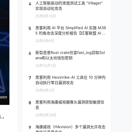
4
人工智能驱动的渗透测试工具 “Villager”
实现自动化攻击
25年9月15日
5
黑客利用 AI 平台 Simplified AI 实施 M36
5 钓鱼攻击深度分析报告【红客联盟 AI 分
析】
25年9月6日
6
新型恶意Rust crate仿冒fast_log窃取Sol
ana和以太坊钱包密钥
25年10月1日
7
黑客利用 Hexstrike-AI 工具在 10 分钟内
自动执行零日漏洞攻击
25年9月3日
8
黑客利用海康威视摄像头漏洞获取敏感信
息
25年9月29日
RL，
9
海康威视（Hikvision）多个漏洞允许攻击