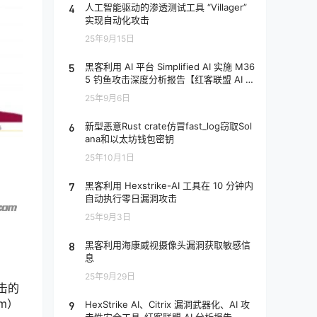
4
人工智能驱动的渗透测试工具 “Villager”
实现自动化攻击
25年9月15日
5
黑客利用 AI 平台 Simplified AI 实施 M36
5 钓鱼攻击深度分析报告【红客联盟 AI 分
析】
25年9月6日
6
新型恶意Rust crate仿冒fast_log窃取Sol
ana和以太坊钱包密钥
25年10月1日
7
黑客利用 Hexstrike-AI 工具在 10 分钟内
自动执行零日漏洞攻击
25年9月3日
8
黑客利用海康威视摄像头漏洞获取敏感信
息
25年9月29日
击的
m）
9
HexStrike AI、Citrix 漏洞武器化、AI 攻