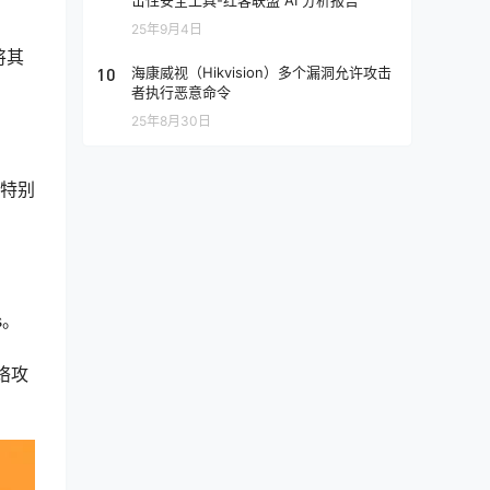
击性安全工具-红客联盟 AI 分析报告
25年9月4日
将其
10
海康威视（Hikvision）多个漏洞允许攻击
者执行恶意命令
25年8月30日
，特别
s。
络攻