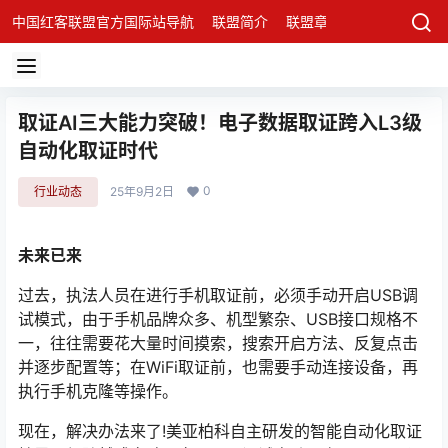
中国红客联盟官方国际站导航
联盟简介
联盟章程
联盟架构
发
取证AI三大能力突破！电子数据取证跨入L3级
自动化取证时代
0
行业动态
25年9月2日
未来已来
过去，执法人员在进行手机取证前，必须手动开启USB调
试模式，由于手机品牌众多、机型繁杂、USB接口规格不
一，往往需要花大量时间摸索，搜索开启方法、反复点击
并逐步配置等；在WiFi取证前，也需要手动连接设备，再
执行手机克隆等操作。
现在，解决办法来了!美亚柏科自主研发的智能自动化取证