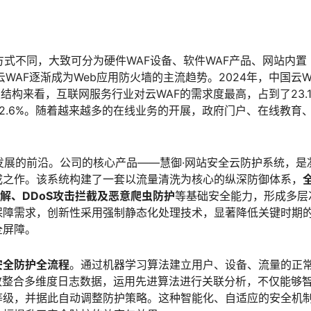
方式不同，大致可分为硬件WAF设备、软件WAF产品、网站内置
WAF逐渐成为Web应用防火墙的主流趋势。2024年，中国云W
行业结构来看，互联网服务行业对云WAF的需求度最高，占到了23.
2.6%。随着越来越多的在线业务的开展，政府门户、在线教育
。
发展的前沿。公司的核心产品——慧御·网站安全云防护系统，是
成之作。该系统构建了一套以流量清洗为核心的纵深防御体系，
缓解、DDoS攻击拦截及恶意爬虫防护
等基础安全能力，形成多层
保障需求，创新性采用强制静态化处理技术，显著降低关键时期
全屏障。
安全防护全流程
。通过机器学习算法建立用户、设备、流量的正
效整合多维度日志数据，运用先进算法进行关联分析，不仅能够
等级，并据此自动调整防护策略。这种智能化、自适应的安全机