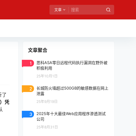
文章
文章聚合
1
思科ASA零日远程代码执行漏洞在野外被
积极利用
25年10月1日
2
长城防火墙超过500GB的敏感数据在网上
泄露
析了
”）凭
25年9月19日
认
3
2025年十大最佳Web应用程序渗透测试
公司
25年8月31日