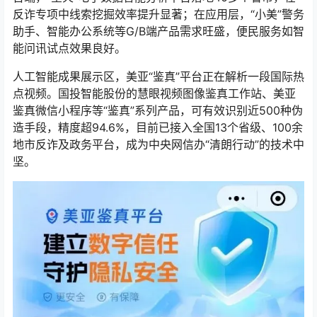
反诈专项中线索挖掘效率提升显著；在应用层，“小美”警务
助手、智能办公系统等G/B端产品需求旺盛，便民服务如智
能问讯试点效果良好。
人工智能成果展示区，美亚“鉴真”平台正在解析一段国际热
点视频。国投智能股份的慧眼视频图像鉴真工作站、美亚
鉴真微信小程序等“鉴真”系列产品，可有效识别近500种伪
造手段，精度超94.6%，目前已接入全国13个省级、100余
地市反诈及政务平台，成为中央网信办“清朗行动”的技术中
坚。