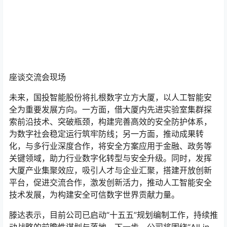
座谈交流会现场
未来，国投智能股份将扎根数字立方大厦，以人工智能安
全为重要发展方向。一方面，借大厦内先进实验室集群探
索前沿技术、突破瓶颈，构建完善高效的安全防护体系，
为数字社会稳定运行筑牢防线；另一方面，推动成果转
化，与多行业深度合作，将安全方案应用于金融、政务等
关键领域，助力行业数字化转型与安全升级。同时，发挥
大厦产业集聚效应，吸引人才与企业汇聚，搭建开放创新