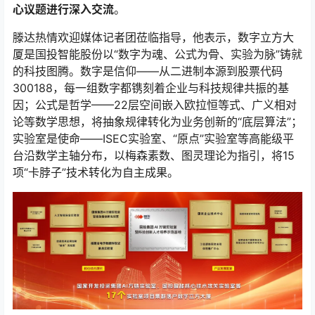
心议题进行深入交流
。
滕达热情欢迎媒体记者团莅临指导，他表示，数字立方大
厦是国投智能股份以“数字为魂、公式为骨、实验为脉”铸就
的科技图腾。数字是信仰——从二进制本源到股票代码
300188，每一组数字都镌刻着企业与科技规律共振的基
因；公式是哲学——22层空间嵌入欧拉恒等式、广义相对
论等数学思想，将抽象规律转化为业务创新的“底层算法”；
实验室是使命——ISEC实验室、“原点”实验室等高能级平
台沿数学主轴分布，以梅森素数、图灵理论为指引，将15
项“卡脖子”技术转化为自主成果。