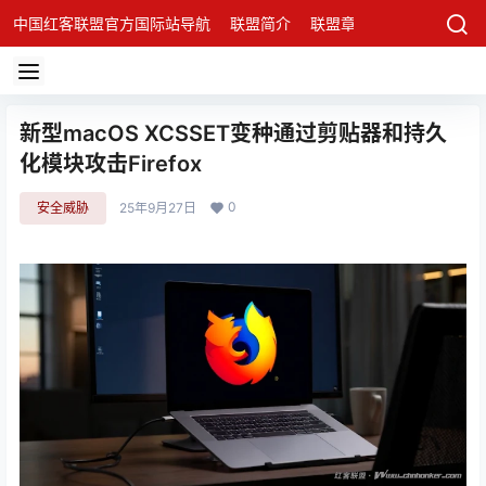
中国红客联盟官方国际站导航
联盟简介
联盟章程
联盟架构
发
新型macOS XCSSET变种通过剪贴器和持久
化模块攻击Firefox
0
安全威胁
25年9月27日