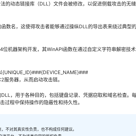
如iumbase.dll、dwrite.dll或umpdc.dll，以伪装成