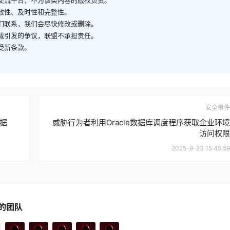
合法的动态链接库（DLL）文件会被修改，以促进侧载攻击的无
函数名，这使得攻击者能够通过操纵DLL的导出表来绕过典型
/C++为64位机器架构开发，其WinAPI函数在通过自定义字符串解密技
QUE_ID}###{DEVICE_NAME}###
传输至C2服务器，从而启动攻击链。
DLL，用于各种目的，包括键盘记录、凭据窃取和域名检查。
攻击过程中保持操作的隐蔽性和持久性。
观点，不对其真实性负责，也不构成任何建议。
供交流平台，不为该类内容的版权负责。