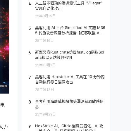
4
人工智能驱动的渗透测试工具 “Villager”
实现自动化攻击
25年9月15日
5
黑客利用 AI 平台 Simplified AI 实施 M36
5 钓鱼攻击深度分析报告【红客联盟 AI 分
析】
25年9月6日
6
新型恶意Rust crate仿冒fast_log窃取Sol
ana和以太坊钱包密钥
25年10月1日
7
黑客利用 Hexstrike-AI 工具在 10 分钟内
自动执行零日漏洞攻击
25年9月3日
8
黑客利用海康威视摄像头漏洞获取敏感信
洲电
息
25年9月29日
9
HexStrike AI、Citrix 漏洞武器化、AI 攻
人力