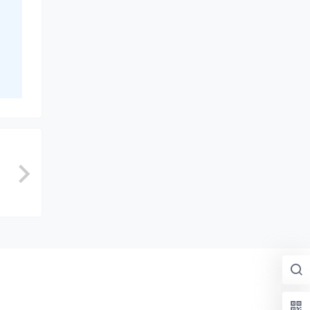
缝执
的检
术解密
每个