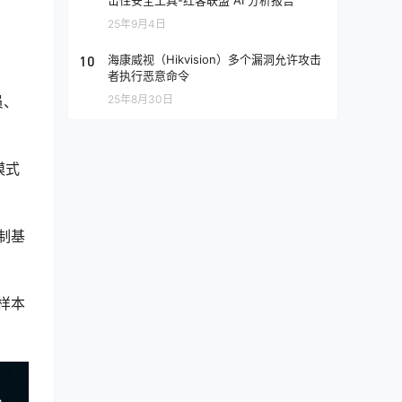
击性安全工具-红客联盟 AI 分析报告
25年9月4日
10
海康威视（Hikvision）多个漏洞允许攻击
者执行恶意命令
员、
25年8月30日
模式
控制基
意样本