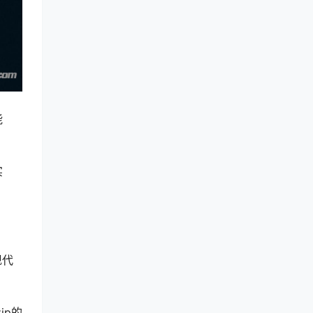
能
实
现代
zip的