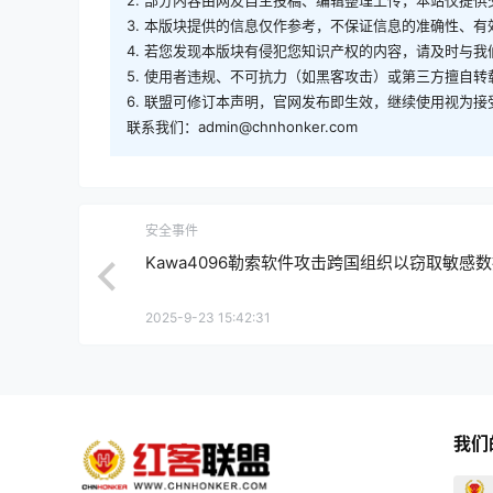
每个DLL都是为特定受害者和操作专门制作的，
行。
技术实现包括用直接字符串变量替换导出部分中的
测机制，同时保持合法文件的外观。
所有恶意DLL均使用Microsoft Visual C
相应的模块名和进程名后，在运行时动态解析。
MINIBIKE后门程序会收集独特的系统标识符，并以{UNI
{NETWORK_INTERFACE_IPs}的格式将其
成功连接后，威胁攻击者开始部署特定于受害者的
DLL都通过相同的DLL侧载技术执行，以在整个
版权声明·<<<---红客联盟--->>>·免责声明
1. 本版块文章内容及资料部分来源于网络，不代表本站
2. 部分内容由网友自主投稿、编辑整理上传，本站仅提