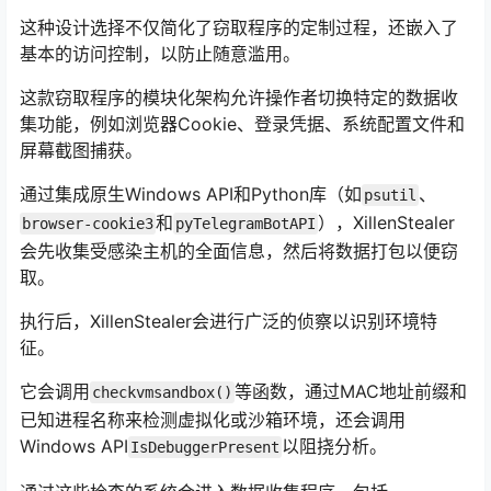
这种设计选择不仅简化了窃取程序的定制过程，还嵌入了
基本的访问控制，以防止随意滥用。
这款窃取程序的模块化架构允许操作者切换特定的数据收
集功能，例如浏览器Cookie、登录凭据、系统配置文件和
屏幕截图捕获。
通过集成原生Windows API和Python库（如
、
psutil
和
），XillenStealer
browser-cookie3
pyTelegramBotAPI
会先收集受感染主机的全面信息，然后将数据打包以便窃
取。
执行后，XillenStealer会进行广泛的侦察以识别环境特
征。
它会调用
等函数，通过MAC地址前缀和
checkvmsandbox()
已知进程名称来检测虚拟化或沙箱环境，还会调用
Windows API
以阻挠分析。
IsDebuggerPresent