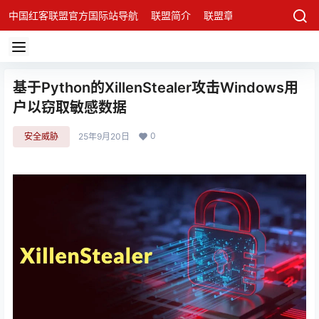
中国红客联盟官方国际站导航
联盟简介
联盟章程
联盟架构
发
基于Python的XillenStealer攻击Windows用
户以窃取敏感数据
0
安全威胁
25年9月20日