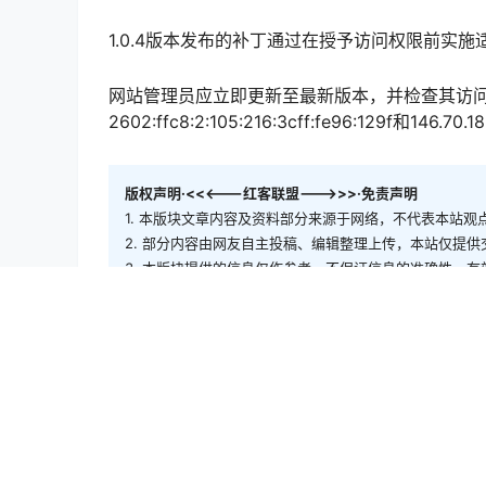
1.0.4版本发布的补丁通过在授予访问权限前实
网站管理员应立即更新至最新版本，并检查其访问日
2602:ffc8:2:105:216:3cff:fe96:129f和146.70.1
版权声明·<<<---红客联盟--->>>·免责声明
1. 本版块文章内容及资料部分来源于网络，不代表本站
2. 部分内容由网友自主投稿、编辑整理上传，本站仅提
3. 本版块提供的信息仅作参考，不保证信息的准确性、
4. 若您发现本版块有侵犯您知识产权的内容，请及时与
5. 使用者违规、不可抗力（如黑客攻击）或第三方擅自
6. 联盟可修订本声明，官网发布即生效，继续使用视为接
联系我们：admin@chnhonker.com
安全威胁