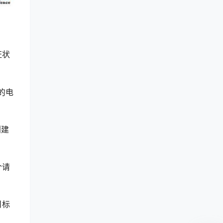
证状
己的电
创建
个请
目标