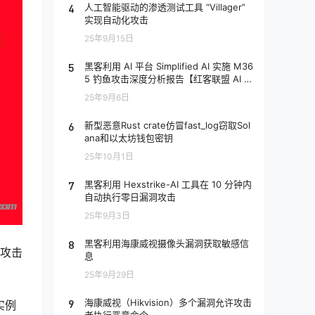
4
人工智能驱动的渗透测试工具 “Villager”
实现自动化攻击
25年9月15日
5
黑客利用 AI 平台 Simplified AI 实施 M36
5 钓鱼攻击深度分析报告【红客联盟 AI 分
析】
25年9月6日
6
新型恶意Rust crate仿冒fast_log窃取Sol
ana和以太坊钱包密钥
25年10月1日
7
黑客利用 Hexstrike-AI 工具在 10 分钟内
自动执行零日漏洞攻击
25年9月3日
8
黑客利用海康威视摄像头漏洞获取敏感信
的攻击
息
25年9月29日
9
海康威视（Hikvision）多个漏洞允许攻击
实例