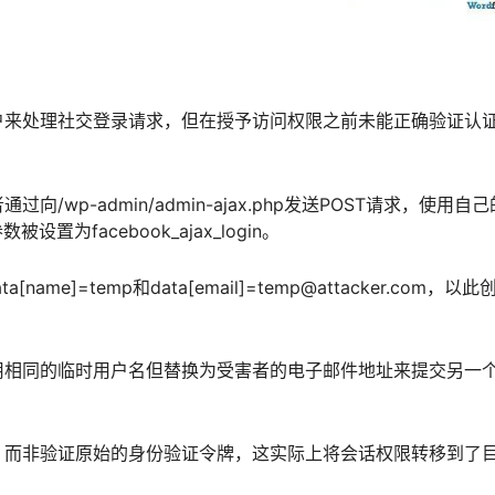
户来处理社交登录请求，但在授予访问权限之前未能正确验证认
p-admin/admin-ajax.php发送POST请求，使用自
置为facebook_ajax_login。
me]=temp和data[email]=temp@attacker.com，以此
用相同的临时用户名但替换为受害者的电子邮件地址来提交另一
，而非验证原始的身份验证令牌，这实际上将会话权限转移到了