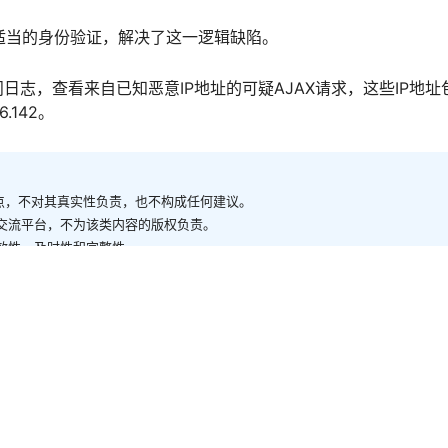
施适当的身份验证，解决了这一逻辑缺陷。
志，查看来自已知恶意IP地址的可疑AJAX请求，这些IP地址
86.142。
观点，不对其真实性负责，也不构成任何建议。
供交流平台，不为该类内容的版权负责。
有效性、及时性和完整性。
我们联系，我们会尽快修改或删除。
转载引发的争议，联盟不承担责任。
受新条款。
安全威胁