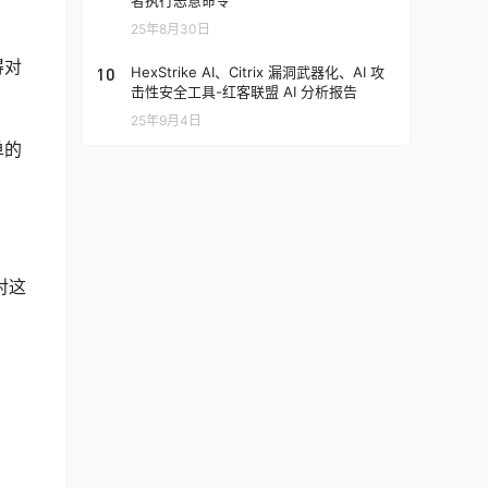
者执行恶意命令
25年8月30日
得对
10
HexStrike AI、Citrix 漏洞武器化、AI 攻
击性安全工具-红客联盟 AI 分析报告
25年9月4日
单的
对这