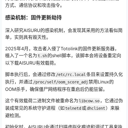
方式、通信协议和攻击指令。
感染机制：固件更新劫持
深入研究AISURU的感染机制，会发现其采用的方法看似简
单，实则具有毁灭性。
2025年4月，攻击者入侵了Totolink的固件更新服务器，
植入了一个名为
的shell脚本，该脚本会将设备重定向
t.sh
以下载AISURU有效载荷。
脚本执行后，会通过修改
条目来设置持久化
/etc/rc.local
执行，并通过
禁用Linux的
/proc/self/oom_score_adj
OOM杀手，确保僵尸网络程序在重启后仍能驻留。
这个有效载荷二进制文件被重命名为
，它通过伪
libcow.so
装成常见的系统守护进程（如
或
）来躲
telnetd
dhclient
避检测。
初始化时，AISURU会通过扫描虚拟化痕迹和调试工具来执