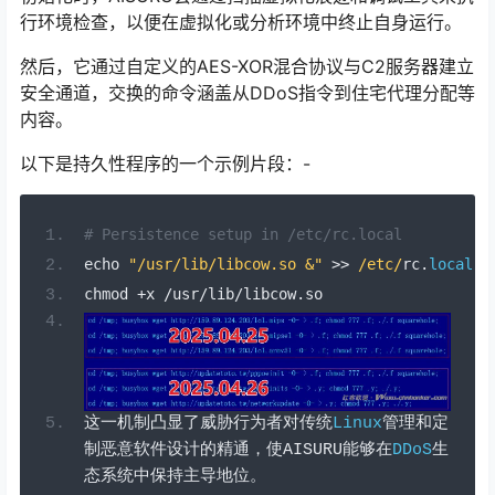
行环境检查，以便在虚拟化或分析环境中终止自身运行。
然后，它通过自定义的AES-XOR混合协议与C2服务器建立
安全通道，交换的命令涵盖从DDoS指令到住宅代理分配等
内容。
以下是持久性程序的一个示例片段：-
# Persistence setup in /etc/rc.local
echo 
"/usr/lib/libcow.so &"
>>
/etc/
rc
.
local
chmod 
+
x 
/
usr
/
lib
/
libcow
.
so
这一机制凸显了威胁行为者对传统
Linux
管理和定
制恶意软件设计的精通，使
AISURU
能够在
DDoS
生
态系统中保持主导地位。