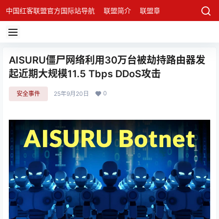
中国红客联盟官方国际站导航
联盟简介
联盟章程
联盟架构
发
AISURU僵尸网络利用30万台被劫持路由器发
起近期大规模11.5 Tbps DDoS攻击
0
安全事件
25年9月20日