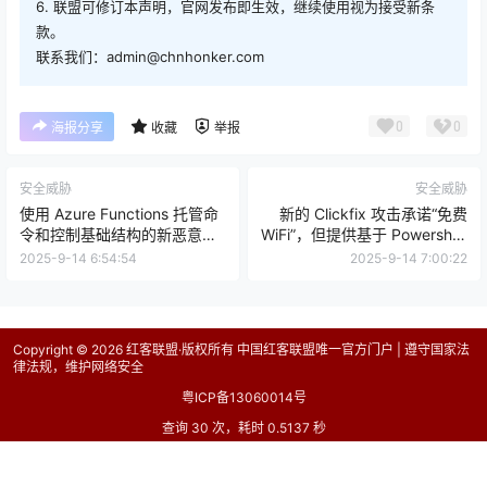
6. 联盟可修订本声明，官网发布即生效，继续使用视为接受新条
款。
联系我们：admin@chnhonker.com
0
0
海报分享
收藏
举报
安全威胁
安全威胁
使用 Azure Functions 托管命
新的 Clickfix 攻击承诺“免费
令和控制基础结构的新恶意软
WiFi”，但提供基于 Powershell
件
的恶意软件
2025-9-14 6:54:54
2025-9-14 7:00:22
Copyright © 2026
红客联盟·版权所有 中国红客联盟唯一官方门户 | 遵守国家法
律法规，维护网络安全
粤ICP备13060014号
查询 30 次，耗时 0.5137 秒