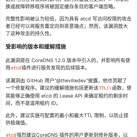
换或故障转移程序将被固定缓存条目的客户端忽略。
完整性影响被认为较低，因为具有 etcd 写访问权限的攻击
者已经可以将服务重定向到恶意端点；然而，该漏洞放大
了这种攻击的持久性。
受影响的版本和缓解措施
此漏洞
是在 CoreDNS 1.2.0 版本中引入的
，并影响所有使
用
插件进行服务发现的后续版本。
etcd
该漏洞由 GitHub 用户“@thevilledev”披露，他也贡献了
一个修复程序。建议的缓解措施包括更新该
函数，使
TTL()
其能够正确使用 etcd 的 Lease API 来确定租约的剩余时
间，而不是滥用租约 ID。
此外，建议实施可配置的最小和最大
TTL 限制
，以防止提
供极端值。
强烈建议CoreDNS 插件的用户更新到修补版本，以
etcd