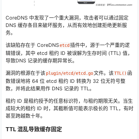
CoreDNS 中发现了一个重大漏洞，攻击者可以通过固定
DNS 缓存条目来破坏服务，从而有效地创建拒绝更新服
务。
该缺陷存在于 CoreDNS
插件中，源于一个严重的逻
etcd
辑错误，其中 etcd 租约 ID 被误解为生存时间 (TTL) 值，
导致
DNS 记录
的缓存期异常长。
漏洞的根源在于该
文件。该
函
plugin/etcd/etcd.go
TTL()
数错误地将 64 位 etcd 租约 ID 转换为 32 位无符号整
数，并将此结果用作 DNS 记录的 TTL。
租约 ID 是租约授予的任意标识符，与租约期限无关。当生
成较大的租约 ID 时，其截断值可能表示极长的 TTL，有时
甚至跨越数十年。
TTL 混乱导致缓存固定