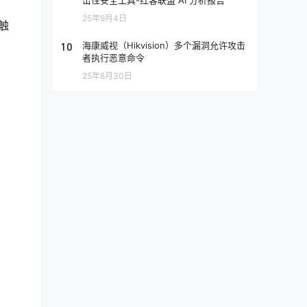
击性安全工具-红客联盟 AI 分析报告
25年9月4日
触
10
海康威视（Hikvision）多个漏洞允许攻击
者执行恶意命令
25年8月30日