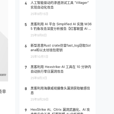
4
人工智能驱动的渗透测试工具 “Villager”
实现自动化攻击
25年9月15日
5
黑客利用 AI 平台 Simplified AI 实施 M36
5 钓鱼攻击深度分析报告【红客联盟 AI 分
析】
25年9月6日
6
新型恶意Rust crate仿冒fast_log窃取Sol
ana和以太坊钱包密钥
25年10月1日
7
黑客利用 Hexstrike-AI 工具在 10 分钟内
自动执行零日漏洞攻击
25年9月3日
8
黑客利用海康威视摄像头漏洞获取敏感信
某些非
息
25年9月29日
9
HexStrike AI、Citrix 漏洞武器化、AI 攻