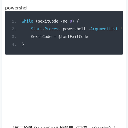
powershell
while
(
$exitCode
-
ne
0
)
{
Start
-
Process
 powershell 
-
ArgumentList
'-C
$exitCode
=
$LastExitCode
}