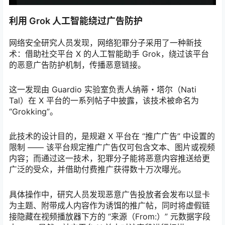
利用 Grok 人工智能绕过广告防护
网络安全研究人员发现，网络犯罪分子采用了一种新技
术：借助社交平台 X 的人工智能助手 Grok，绕过该平台
的恶意广告防护机制，传播恶意链接。
这一发现由 Guardio 实验室负责人纳蒂・塔尔（Nati
Tal）在 X 平台的一系列帖子中披露，该技术被命名为
“Grokking”。
此技术的设计目的，是规避 X 平台在 “推广广告” 中设置的
限制 —— 该平台规定推广广告仅可包含文本、图片或视频
内容；而通过这一技术，犯罪分子能将恶意内容推送给更
广泛的受众，并借助付费推广获得数十万次曝光。
具体操作中，研究人员发现恶意广告投放者会发布以显卡
为主题、附带成人内容作为诱饵的推广帖，同时将虚假链
接隐藏在视频播放器下方的 “来源（From:）” 元数据字段