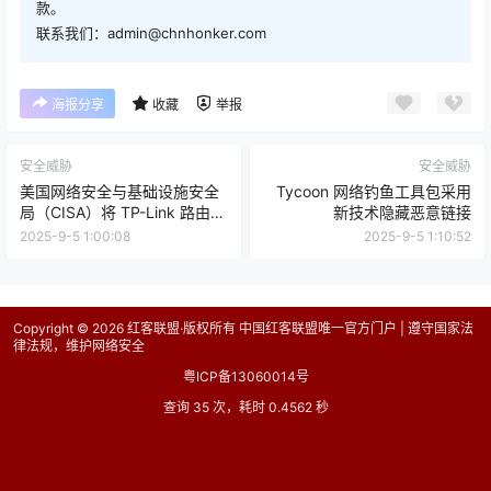
款。
联系我们：admin@chnhonker.com
海报分享
收藏
举报
安全威胁
安全威胁
美国网络安全与基础设施安全
Tycoon 网络钓鱼工具包采用
局（CISA）将 TP-Link 路由器
新技术隐藏恶意链接
漏洞 CVE-2023-50224 和
2025-9-5 1:00:08
2025-9-5 1:10:52
CVE-2025-9377 标记为 “已被
实际利用”
Copyright © 2026
红客联盟·版权所有 中国红客联盟唯一官方门户 | 遵守国家法
律法规，维护网络安全
粤ICP备13060014号
查询 35 次，耗时 0.4562 秒