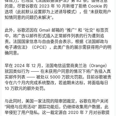
律效力，已违反《法国数据保护法》第 82 条。值得注意
的是，尽管谷歌在 2023 年 10 月新增了拒绝 Cookie 的
选项（此前默认设置即为上述诱导模式），但 “未获取用户
知情同意的问题仍未解决”。
此外，谷歌还因在 Gmail 邮箱的 “推广” 和 “社交” 标签页
中，将广告以邮件形式插入正常邮件列表的行为遭到追
责。法国国家信息与自由委员会表示，根据《法国邮政与
电子通信法》（CPCE），此类广告的展示需获得用户的明
确同意。
早在 2024 年 12 月，法国电信运营商奥兰治（Orange）
就因类似行为 —— 在未获用户同意的情况下将广告插入真
实邮件列表 —— 被处以 5000 万欧元罚款。目前谷歌被责
令在六个月内完成系统整改，若逾期未达标，将面临每日
10 万欧元的额外处罚。
与此同时，美国一家法院的陪审团裁定，谷歌在用户关闭
“网络与应用活动” 跟踪功能后，仍继续收集用户数据，此
举侵犯了用户隐私。这一裁定源自 2020 年 7 月对谷歌提