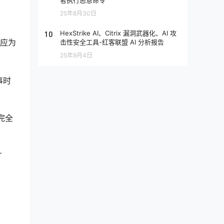
者执行恶意命令
25年8月30日
10
HexStrike AI、Citrix 漏洞武器化、AI 攻
本应为
击性安全工具-红客联盟 AI 分析报告
25年9月4日
事时
完全
广