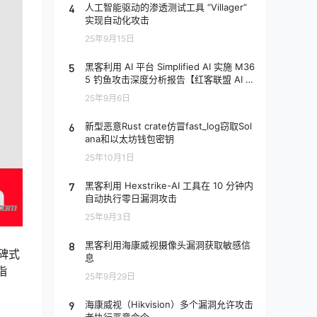
4
人工智能驱动的渗透测试工具 “Villager”
实现自动化攻击
25年9月15日
5
黑客利用 AI 平台 Simplified AI 实施 M36
5 钓鱼攻击深度分析报告【红客联盟 AI 分
析】
25年9月6日
6
新型恶意Rust crate仿冒fast_log窃取Sol
ana和以太坊钱包密钥
25年10月1日
7
黑客利用 Hexstrike-AI 工具在 10 分钟内
自动执行零日漏洞攻击
25年9月3日
8
黑客利用海康威视摄像头漏洞获取敏感信
里程碑式
息
指
25年9月29日
9
海康威视（Hikvision）多个漏洞允许攻击