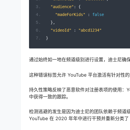
"audience"
:
{
"madeForKids"
:
false
},
"videoId"
:
"abcd1234"
}
通过始终如一地在频道级别进行设置，迪士尼确
这种错误标签允许 YouTube 平台激活有针
持久性策略反映了恶意软件对注册表项的使用：Yo
中获得一致的跟踪。
检测逃避的发生是因为迪士尼的团队依赖于频道
YouTube 在 2020 年年中进行干预并重新分类了