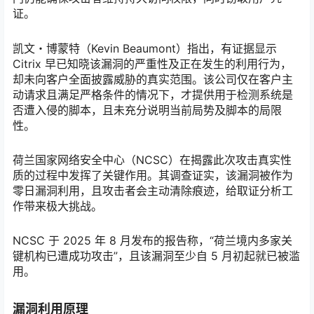
证。
凯文・博蒙特（Kevin Beaumont）指出，有证据显示
Citrix 早已知晓该漏洞的严重性及正在发生的利用行为，
却未向客户全面披露威胁的真实范围。该公司仅在客户主
动请求且满足严格条件的情况下，才提供用于检测系统是
否遭入侵的脚本，且未充分说明当前局势及脚本的局限
性。
荷兰国家网络安全中心（NCSC）在揭露此次攻击真实性
质的过程中发挥了关键作用。其调查证实，该漏洞被作为
零日漏洞利用，且攻击者会主动清除痕迹，给取证分析工
作带来极大挑战。
NCSC 于 2025 年 8 月发布的报告称，“荷兰境内多家关
键机构已遭成功攻击”，且该漏洞至少自 5 月初起就已被滥
用。
漏洞利用原理