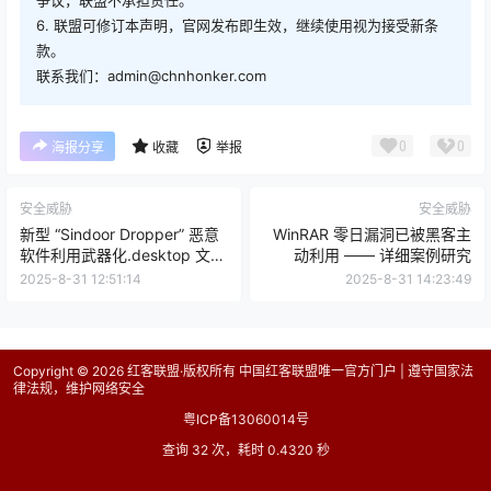
6. 联盟可修订本声明，官网发布即生效，继续使用视为接受新条
款。
联系我们：admin@chnhonker.com
0
0
海报分享
收藏
举报
安全威胁
安全威胁
新型 “Sindoor Dropper” 恶意
WinRAR 零日漏洞已被黑客主
软件利用武器化.desktop 文件
动利用 —— 详细案例研究
攻击 Linux 系统
2025-8-31 12:51:14
2025-8-31 14:23:49
Copyright © 2026
红客联盟·版权所有 中国红客联盟唯一官方门户 | 遵守国家法
律法规，维护网络安全
粤ICP备13060014号
查询 32 次，耗时 0.4320 秒