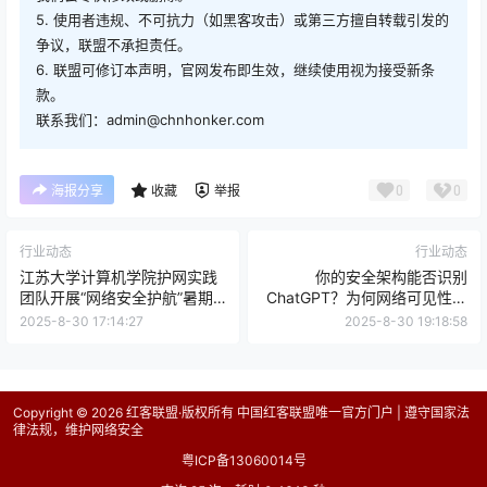
5. 使用者违规、不可抗力（如黑客攻击）或第三方擅自转载引发的
争议，联盟不承担责任。
6. 联盟可修订本声明，官网发布即生效，继续使用视为接受新条
款。
联系我们：admin@chnhonker.com
0
0
海报分享
收藏
举报
行业动态
行业动态
江苏大学计算机学院护网实践
你的安全架构能否识别
团队开展“网络安全护航”暑期
ChatGPT？为何网络可见性至
社会实践活动
关重要
2025-8-30 17:14:27
2025-8-30 19:18:58
Copyright © 2026
红客联盟·版权所有 中国红客联盟唯一官方门户 | 遵守国家法
律法规，维护网络安全
粤ICP备13060014号