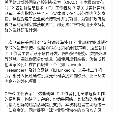
美国财政部外国资产控制办公室（OFAC）于本周四宣布，
对 12 名朝鲜信息技术（IT）工作者及 3 家关联实体实施
制裁。美方指控这些个人与实体通过在全球范围内伪装身
份、远程受雇于企业或承接软件开发项目，为朝鲜政府及
被制裁的朝鲜实体获取资金，部分资金被怀疑用于支持朝
鲜的武器研发计划。
此次制裁是美国针对 “朝鲜通过海外 IT 行业规避国际制裁”
采取的最新举措。根据 OFAC 发布的制裁声明，这些朝鲜
IT 工作者主要活跃于软件开发、网络安全服务、数据处理
等领域，通过伪造身份信息（如使用虚假姓名、伪装成其
他国家公民）在自由职业平台（如 Upwork、
Freelancer）及社交网络（如 LinkedIn）上寻找工作机
会，部分人员还通过设立壳公司承接来自欧洲、亚洲及美
洲企业的外包项目。
OFAC 主任表示：“这些朝鲜 IT 工作者利用全球远程工作
的便利性，构建了复杂的身份伪装网络，其获取的资金正
间接为朝鲜的违禁活动提供支持。本次制裁旨在切断这一
非法资金流，同时提醒全球企业警惕潜在的身份欺诈风