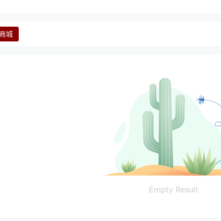
商城
Empty Result