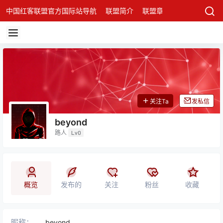
中国红客联盟官方国际站导航
联盟简介
联盟章程
联盟架构
发
关注Ta
发私信
beyond
路人
Lv0
概览
发布的
关注
粉丝
收藏
昵称：
beyond