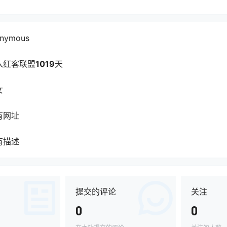
nymous
入红客联盟
1019
天
女
有网址
有描述
提交的评论
关注
0
0