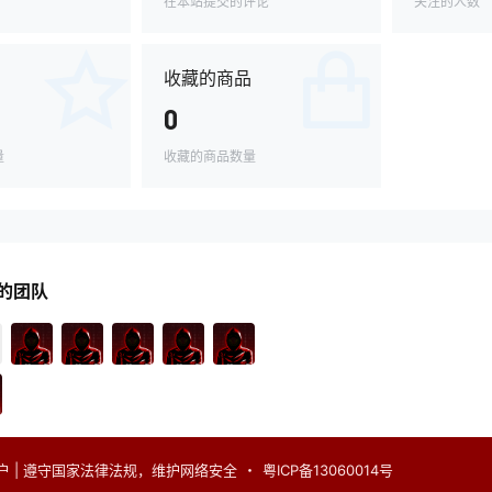
在本站提交的评论
关注的人数
收藏的商品
0
量
收藏的商品数量
的团队
户 | 遵守国家法律法规，维护网络安全
・
粤ICP备13060014号