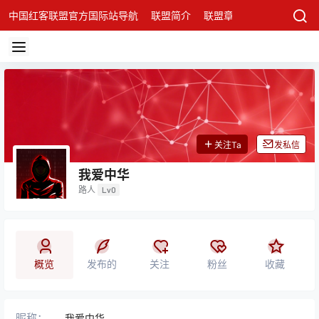
中国红客联盟官方国际站导航
联盟简介
联盟章程
联盟架构
发
关注Ta
发私信
我爱中华
路人
Lv0
概览
发布的
关注
粉丝
收藏
昵称：
我爱中华