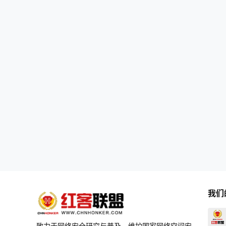
我们
致力于网络安全研究与普及，维护国家网络空间安