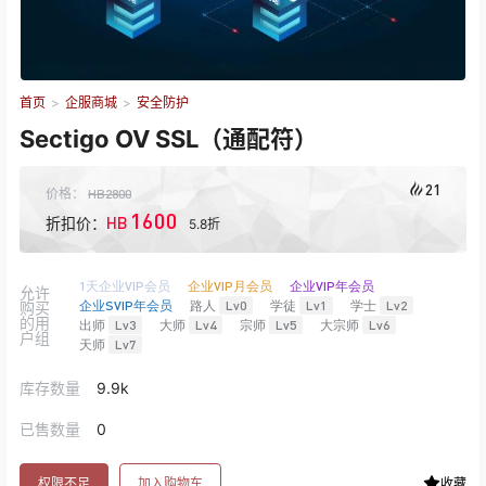
首页
>
企服商城
>
安全防护
Sectigo OV SSL（通配符）
21
价格：
HB
2800
1600
HB
折扣价：
5.8折
1天企业VIP会员
企业VIP月会员
企业VIP年会员
允许
企业SVIP年会员
路人
Lv0
学徒
Lv1
学士
Lv2
购买
的用
出师
Lv3
大师
Lv4
宗师
Lv5
大宗师
Lv6
户组
天师
Lv7
库存数量
9.9k
已售数量
0
权限不足
加入购物车
收藏