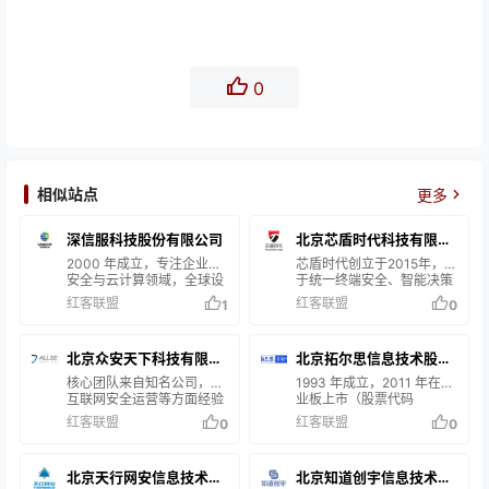
0
相似站点
更多
深信服科技股份有限公司
北京芯盾时代科技有限公
2000 年成立，专注企业级
司
芯盾时代创立于2015年，基
安全与云计算领域，全球设
于统一终端安全、智能决策
50 余个直属分支机构，员
大脑、零信任网络访问等多
红客联盟
红客联盟
1
0
工超 3300 名；6 款产品
维技术驱动，通过拥有完全
（X86 服务器虚拟化、上网
自主知识产权的“智能业务
行为管理等）入围 Gartner
安全产品线”和“零信任企业
北京众安天下科技有限公
北京拓尔思信息技术股份
魔力象限，服务近 50000
安全产品线”,保护企业业务
家全球用户，涵盖大量政府
系统安全和稳定运行，覆盖
司（Allsec）
核心团队来自知名公司，在
有限公司
1993 年成立，2011 年在创
部委、500 强中资企业、高
移动办公安全、全场景统一
互联网安全运营等方面经验
业板上市（股票代码
校及头部银行。
身份管理、网络边界安全防
丰富。专注互联网安全服务
300229 ）。作为中文全文
红客联盟
红客联盟
0
0
护、用户行为风险分析、金
领域，以定制化服务为特
检索技术创始者获国家科技
融账户及交易安全、交易/信
色，服务于证券、电商等多
进步奖，积累 20 多年自然
贷/营销风控决策和反欺诈、
个行业的数十家企业，获得
语言智能处理和信息搜索核
北京天行网安信息技术有
移动APP安全等应用场景。
北京知道创宇信息技术有
高度认可 。
心技术研发成果。以 “数据