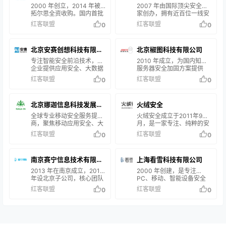
+ 智能” 为战略，将人工智
限责任公司
2000 年创立，2014 年被
限公司
2007 年由国际顶尖安全专
能技术用于大数据产品和行
拓尔思全资收购。国内首批
家创办，拥有近百位一线安
业应用，为多行业提供解决
从事网络安全及数据交换技
全人才团队；国内最早提出
红客联盟
红客联盟
0
0
方案，服务超 5000 家用
术研发的企业，发明国内首
云监测与云防御理念，凭借
户。参与众多国家级项目，
款安全隔离网闸，是电子政
云计算及大数据处理能力提
拥有大量数据资产和自研大
务市场应用安全及数据处理
供国际一流标准的可视化安
北京安赛创想科技有限公
模型，荣获多项荣誉 。
北京椒图科技有限公司
的领军企业之一。产品涵盖
全解决方案，创始人赵伟曾
多个安全领域，服务于政
入选《福布斯》30 位 30
司
专注智能安全前沿技术，为
2010 年成立，为国内知名
府、公安等行业，建立了覆
岁以下创业者，公司还曾获
企业提供应用安全、大数据
服务器安全加固方案提供
盖全国的营销及服务体系 。
CIO 杂志相关荣誉。
安全、云安全解决方案与服
商，在北京、深圳设办公机
红客联盟
红客联盟
0
0
务。具备自主研发能力，旗
构；具备国家级高新技术企
下有多款基于应用层的网络
业资质，是计算机病毒防治
安全产品，技术被众多大型
技术国家工程实验室理事单
北京娜迦信息科技发展有
火绒安全
互联网企业、信息安全主管
位、公安部第一研究所战略
部门及部委采用，在业内口
合作伙伴等，深耕服务器安
限公司（NAGA・IN）
全球专业移动安全服务提供
火绒安全成立于2011年9
碑良好 。
全领域。
商，聚焦移动应用安全、大
月，是一家专注、纯粹的安
数据分析整合及智能网联汽
全公司，致力于在终端安全
红客联盟
红客联盟
0
0
车安全领域，为智慧城市、
领域，为用户提供专业的产
智能网联汽车、移动金融等
品和专注的服务，并持续对
提供全周期平台化解决方
外赋能反病毒引擎等自主研
南京赛宁信息技术有限公
上海看雪科技有限公司
案，助力构建新一代移动互
发技术。2012年，火绒安全
联网生态环境 。
推出免费个人产品“火绒安
司
2013 年在南京成立，2015
2000 年创建，是专注
全软件”，以“干净、轻巧、
年设北京子公司，核心团队
PC、移动、智能设备安全
强大”的特点收获良好用户
来自清华大学及知名安全企
研究及逆向工程的开发者社
红客联盟
红客联盟
0
0
口碑与推荐；2018年正式推
业；聚焦网络安全攻防实
区，网站人数达百万。多年
出企业版“火绒终端安全管
训，提供安全产品、服务、
来培养了大量安全人才，形
理系统”，产品集病毒查
培训及人才培养，承办亚洲
成丰富技术资料，出版数本
杀、终端管理、漏洞修复、
规模最大、水平最高的
技术专著。未来计划推出安
资产管理、外设管控等功能
XCTF 国际联赛，曾获
全产品，提供在线课程教