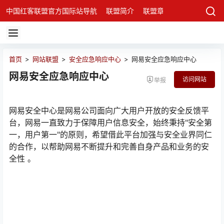
中国红客联盟官方国际站导航
联盟简介
联盟章程
联盟架构
发
首页
>
网站联盟
>
安全应急响应中心
>
网易安全应急响应中心
网易安全应急响应中心
访问网站
举报
网易安全中心是网易公司面向广大用户开放的安全反馈平
台，网易一直致力于保障用户信息安全，始终秉持"安全第
一，用户第一"的原则，希望借此平台加强与安全业界同仁
的合作，以帮助网易不断提升和完善自身产品和业务的安
全性 。