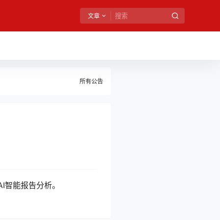
文章
所有公告
AI智能报告分析。