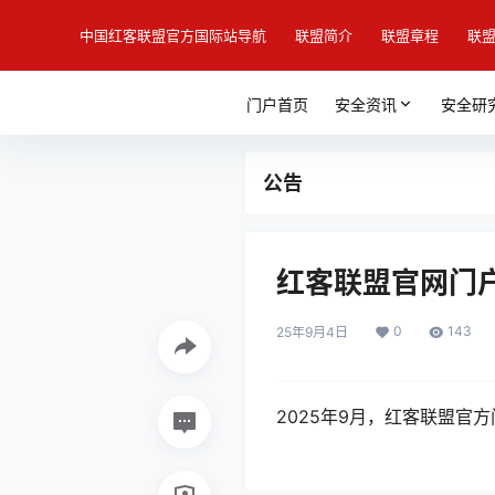
中国红客联盟官方国际站导航
联盟简介
联盟章程
联
门户首页
安全资讯
安全研
公告
红客联盟官网门
0
143
25年9月4日
2025年9月，红客联盟官