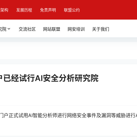
盟架构
发展历程
免责声明
联盟公约
究院
交流社区
网站联盟
网安培训
关于我们
户已经试行AI安全分析研究院
方门户正式试用AI智能分析师进行网络安全事件及漏洞等威胁进行