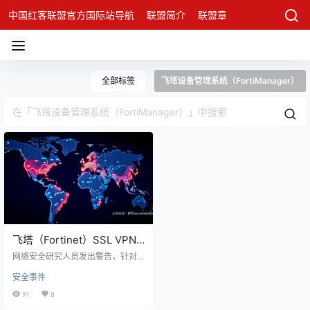
中国红客联盟官方国际站导航
联盟简介
联盟章程
联盟架构
发
全部标签
飞塔设备管理系统（FortiManager）
飞塔（Fortinet）SSL VPN
遭遇全球暴力破解攻击潮，
网络安全研究人员发出警告，针对
随后攻击者转向攻击
飞塔（Fortinet）SSL VPN 设备的
安全事件
暴力破解流量出现 “显著激增”。 据
FortiManager
威胁情报公司 GreyNoise 透露，20
91
0
25 年 8 月 3 日监测到一场协同攻击