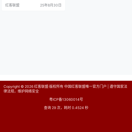
活动，有超过 780 个独特 IP 地址参
红客联盟
25年8月30日
与其中。 在过去 24 小时内，已检
测到多达 56 个独特 IP 地址，这些 I
P 地址均被归类为恶意 IP，来源包
括美国、加拿大、俄罗斯和荷兰；
暴力破解的攻击…
Copyright © 2026
红客联盟·版权所有 中国红客联盟唯一官方门户 | 遵守国家法
律法规，维护网络安全
粤ICP备13060014号
查询 29 次，耗时 0.4524 秒