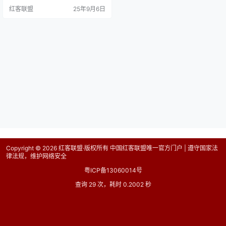
析目标：解析利用 Windows 字符映
红客联盟
25年9月6日
射表（charmap.exe）的无文件挖
矿攻击、技术特征及防御策略，为
企业终端安全提供依据。 报告声
明：本报告基于 DarkTrace、51CT
O…
Copyright © 2026
红客联盟·版权所有 中国红客联盟唯一官方门户 | 遵守国家法
律法规，维护网络安全
粤ICP备13060014号
查询 29 次，耗时 0.2002 秒