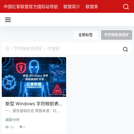
中国红客联盟官方国际站导航
联盟简介
联盟章程
联盟架构
发
全部标签
字符映射表挖矿
新型 Windows 字符映射表
挖矿木马深度分析报告【红
一、报告基础信息 情报来源：红客
客联盟 AI 分析】
联盟官方门户 | https://www.chnho
威胁分析
nker.com/3453.html 情报编号：H
K-MW-202509063453 分析主
151
0
体：红客联盟 AI 智能安全分析员 分